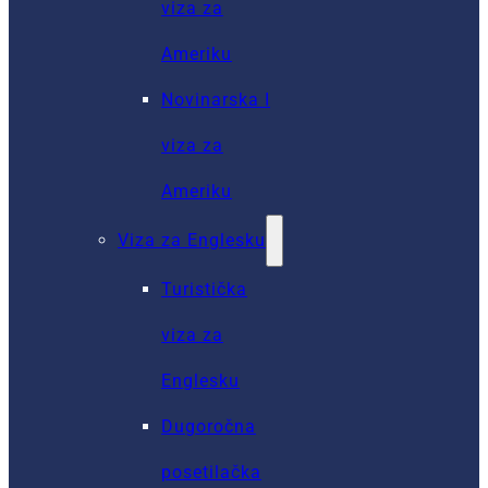
viza za
Ameriku
Novinarska I
viza za
Ameriku
Viza za Englesku
Turistička
viza za
Englesku
Dugoročna
posetilačka