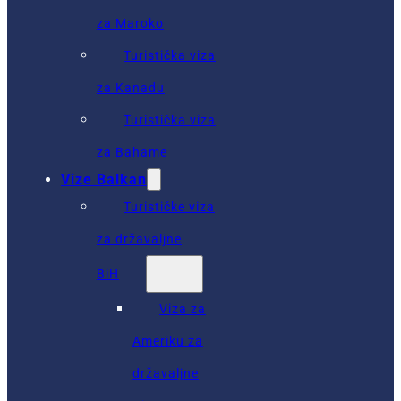
za Maroko
Turistička viza
za Kanadu
Turistička viza
za Bahame
Vize Balkan
Turističke viza
za državaljne
BiH
Viza za
Ameriku za
državaljne