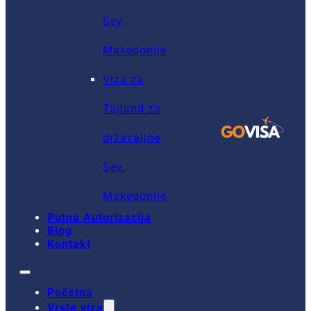
Sev.
Makedonije
Viza za
Tajland za
državaljne
Sev.
Makedonije
Putna Autorizacija
Blog
Kontakt
Početna
Vrste viza