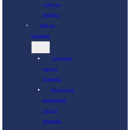
I viza za
Ameriku
Viza za
Englesku
Turistička
viza za
Englesku
Dugoročna
posetilačka
viza za
Englesku