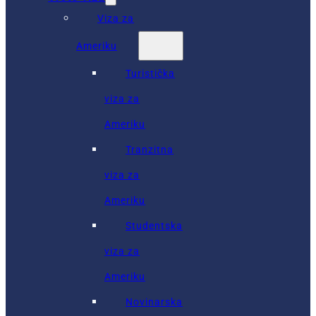
Viza za
Ameriku
Turistička
viza za
Ameriku
Tranzitna
viza za
Ameriku
Studentska
viza za
Ameriku
Novinarska