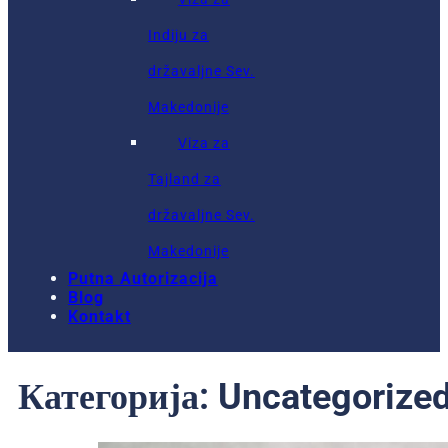
Indiju za
državaljne Sev.
Makedonije
Viza za
Tajland za
državaljne Sev.
Makedonije
Putna Autorizacija
Blog
Kontakt
Категорија:
Uncategorize