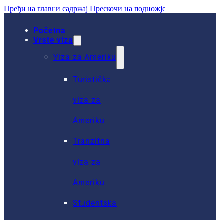
Пређи на главни садржај
Прескочи на подножје
Početna
Vrste viza
Viza za Ameriku
Turistička
viza za
Ameriku
Tranzitna
viza za
Ameriku
Studentska