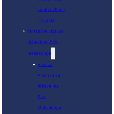
za državljane
Hrvatske
Turističke viza za
državljane Sev.
Makedonije
Viza za
Ameriku za
državaljne
Sev.
Makedonije