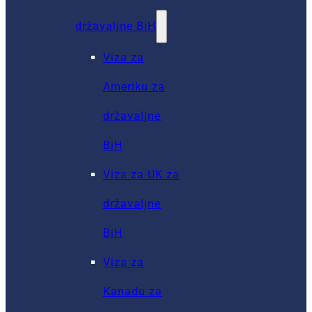
državaljne BiH
Viza za
Ameriku za
državaljne
BiH
Viza za UK za
državaljne
BiH
Viza za
Kanadu za