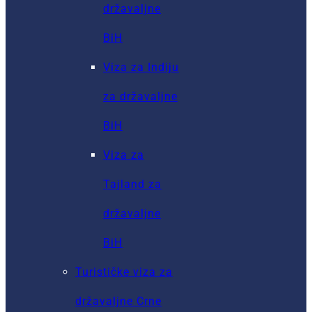
državaljne
BiH
Viza za Indiju
za državaljne
BiH
Viza za
Tajland za
državaljne
BiH
Turističke viza za
državaljne Crne