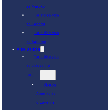
za Maroko
Turistička viza
za Kanadu
Turistička viza
za Bahame
Vize Balkan
Turističke viza
za državaljne
BiH
Viza za
Ameriku za
državaljne