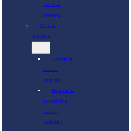
I viza za
Ameriku
Viza za
Englesku
Turistička
viza za
Englesku
Dugoročna
posetilačka
viza za
Englesku