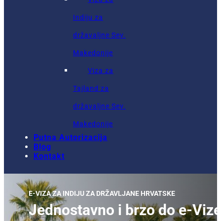
Indiju za
državaljne Sev.
Makedonije
Viza za
Tajland za
državaljne Sev.
Makedonije
Putna Autorizacija
Blog
Kontakt
E-VIZA ZA INDIJU ZA DRŽAVLJANE HRVATSKE
Jednostavno i brzo do e-Vize 