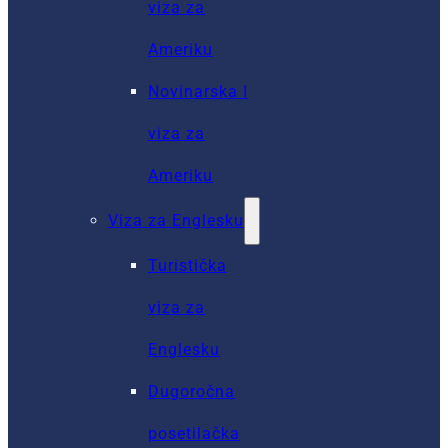
viza za
Ameriku
Novinarska I
viza za
Ameriku
Viza za Englesku
Turistička
viza za
Englesku
Dugoročna
posetilačka