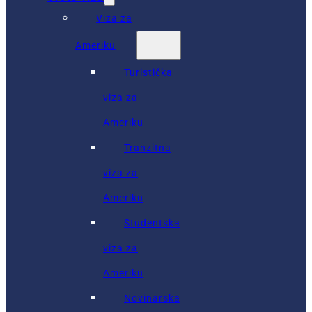
Viza za
Ameriku
Turistička
viza za
Ameriku
Tranzitna
viza za
Ameriku
Studentska
viza za
Ameriku
Novinarska