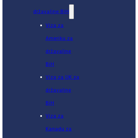
državaljne BiH
Viza za
Ameriku za
državaljne
BiH
Viza za UK za
državaljne
BiH
Viza za
Kanadu za