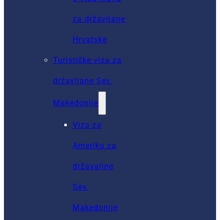
za državljane
Hrvatske
Turističke viza za
državljane Sev.
Makedonije
Viza za
Ameriku za
državaljne
Sev.
Makedonije