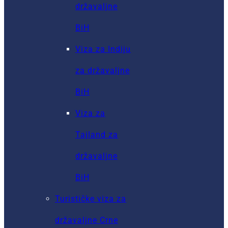
državaljne
BiH
Viza za Indiju
za državaljne
BiH
Viza za
Tajland za
državaljne
BiH
Turističke viza za
državaljne Crne