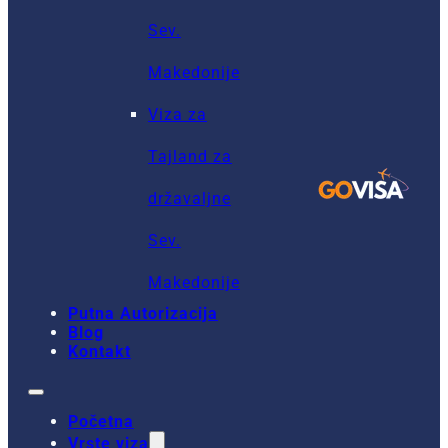
Sev.
Makedonije
Viza za
Tajland za
državaljne
Sev.
Makedonije
Putna Autorizacija
Blog
Kontakt
Početna
Vrste viza