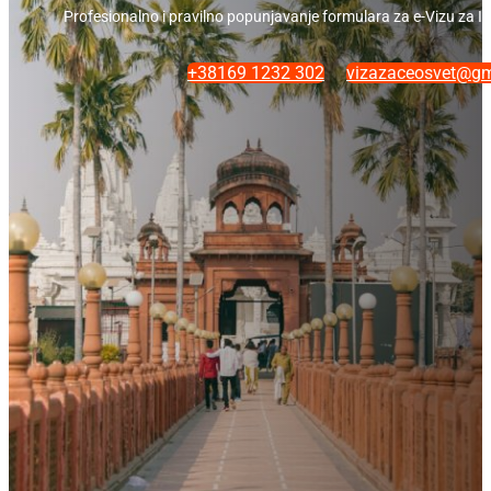
Profesionalno i pravilno popunjavanje formulara za e-Vizu za In
+38169 1232 302
vizazaceosvet@gm