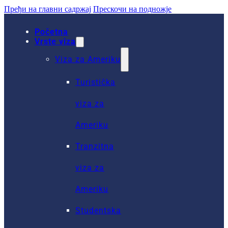
Пређи на главни садржај
Прескочи на подножје
Početna
Vrste viza
Viza za Ameriku
Turistička
viza za
Ameriku
Tranzitna
viza za
Ameriku
Studentska