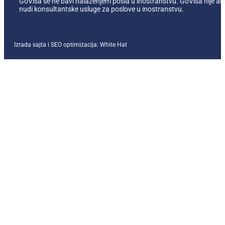
GoVisa se ne bavi nalaženjem posla u inostranstvu. GoVisa nije ag
nudi konsultantske usluge za poslove u inostranstvu.
Izrada sajta i SEO optimizacija:
White Hat