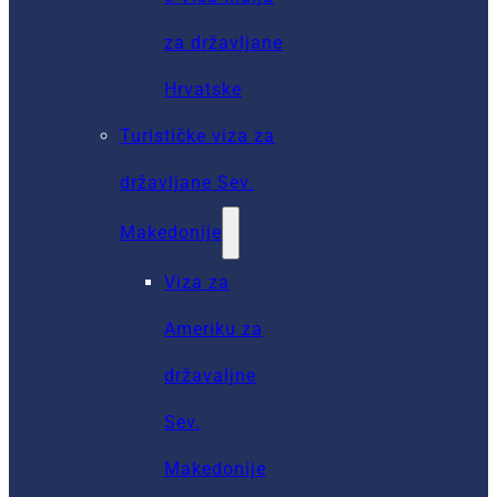
za državljane
Hrvatske
Turističke viza za
državljane Sev.
Makedonije
Viza za
Ameriku za
državaljne
Sev.
Makedonije