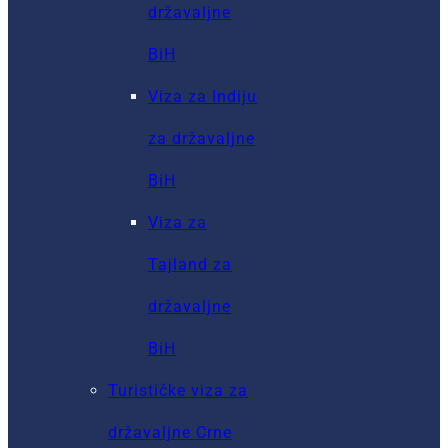
državaljne
BiH
Viza za Indiju
za državaljne
BiH
Viza za
Tajland za
državaljne
BiH
Turističke viza za
državaljne Crne