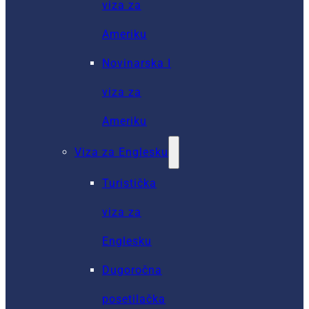
viza za
Ameriku
Novinarska I
viza za
Ameriku
Viza za Englesku
Turistička
viza za
Englesku
Dugoročna
posetilačka