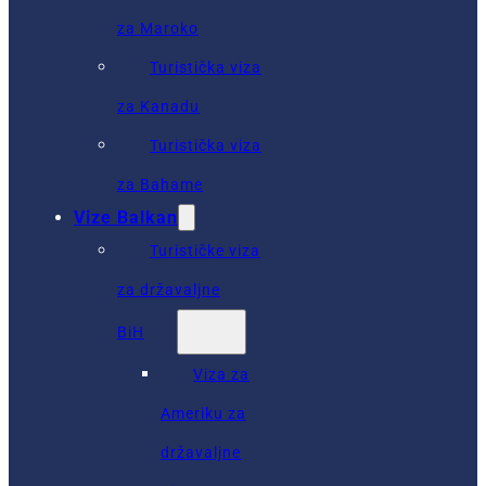
za Maroko
Turistička viza
za Kanadu
Turistička viza
za Bahame
Vize Balkan
Turističke viza
za državaljne
BiH
Viza za
Ameriku za
državaljne