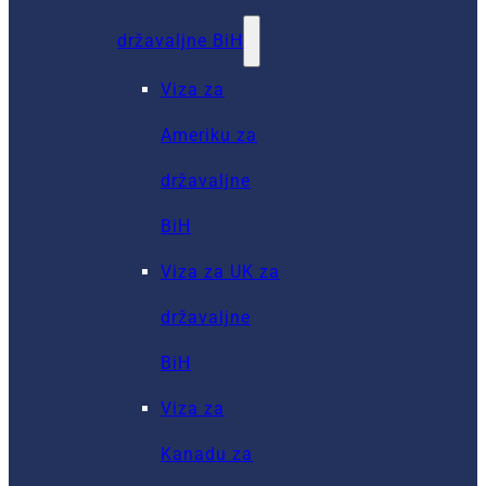
državaljne BiH
Viza za
Ameriku za
državaljne
BiH
Viza za UK za
državaljne
BiH
Viza za
Kanadu za