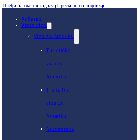
Пређи на главни садржај
Прескочи на подножје
Početna
Vrste viza
Viza za Ameriku
Turistička
viza za
Ameriku
Tranzitna
viza za
Ameriku
Studentska