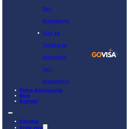
Sev.
Makedonije
Viza za
Tajland za
državaljne
Sev.
Makedonije
Putna Autorizacija
Blog
Kontakt
Početna
Vrste viza