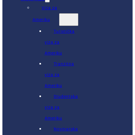
Viza za
Ameriku
Turistička
viza za
Ameriku
Tranzitna
viza za
Ameriku
Studentska
viza za
Ameriku
Novinarska