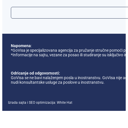
Napomena
:
*GoVisa je specijalizovana agencija za pružanje stručne pomoći pril
*Informacije na sajtu, vezane za posao ili studiranje su isključi
Odricanje od odgovornosti:
GoVisa se ne bavi nalaženjem posla u inostranstvu. GoVisa nije ag
nudi konsultantske usluge za poslove u inostranstvu.
Izrada sajta i SEO optimizacija:
White Hat