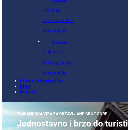
Indiju za
državaljne Sev.
Makedonije
Viza za
Tajland za
državaljne Sev.
Makedonije
Putna Autorizacija
Blog
Kontakt
TAJLANDSKA VIZA ZA DRŽAVLJANE CRNE GORE
Jednostavno i brzo do turisti