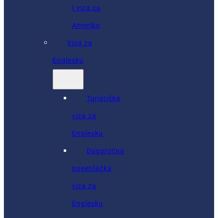
I viza za
Ameriku
Viza za
Englesku
Turistička
viza za
Englesku
Dugoročna
posetilačka
viza za
Englesku