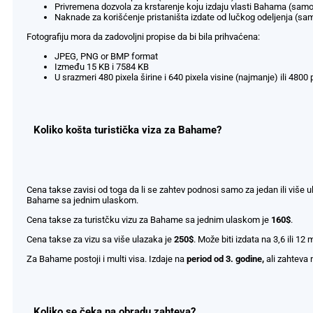
Privremena dozvola za krstarenje koju izdaju vlasti Bahama (sam
Naknade za korišćenje pristaništa izdate od lučkog odeljenja (s
Fotografiju mora da zadovoljni propise da bi bila prihvaćena:
JPEG, PNG or BMP format
Između 15 KB i 7584 KB
U srazmeri 480 pixela širine i 640 pixela visine (najmanje) ili 4800 p
Koliko košta turistička viza za Bahame?
Cena takse zavisi od toga da li se zahtev podnosi samo za jedan ili više
Bahame sa jednim ulaskom.
Cena takse za turistčku vizu za Bahame sa jednim ulaskom je
160$
.
Cena takse za vizu sa više ulazaka je
250$
. Može biti izdata na 3,6 ili 12
Za Bahame postoji i multi visa. Izdaje na
period od 3. godine,
ali zahteva 
Koliko se čeka na obradu zahteva?