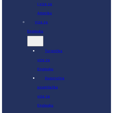
I viza za
Ameriku
Viza za
Englesku
Turistička
viza za
Englesku
Dugoročna
posetilačka
viza za
Englesku