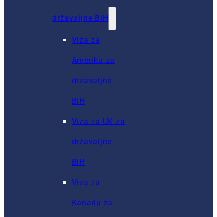
državaljne BiH
Viza za
Ameriku za
državaljne
BiH
Viza za UK za
državaljne
BiH
Viza za
Kanadu za