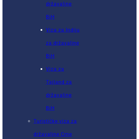
državaljne
BiH
Viza za Indiju
za državaljne
BiH
Viza za
Tajland za
državaljne
BiH
Turističke viza za
državaljne Crne