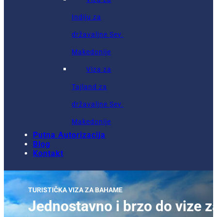
Indiju za
državaljne Sev.
Makedonije
Viza za
Tajland za
državaljne Sev.
Makedonije
Putna Autorizacija
Blog
Kontakt
TURISTIČKA VIZA ZA BAHAME
Jednostavno i brzo do vize 