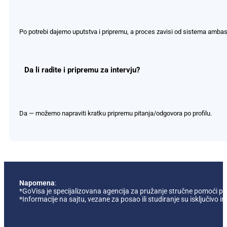
Po potrebi dajemo uputstva i pripremu, a proces zavisi od sistema amba
Da li radite i pripremu za intervju?
Da — možemo napraviti kratku pripremu pitanja/odgovora po profilu.
Napomena
:
*GoVisa je specijalizovana agencija za pružanje stručne pomoći pril
*Informacije na sajtu, vezane za posao ili studiranje su isključi