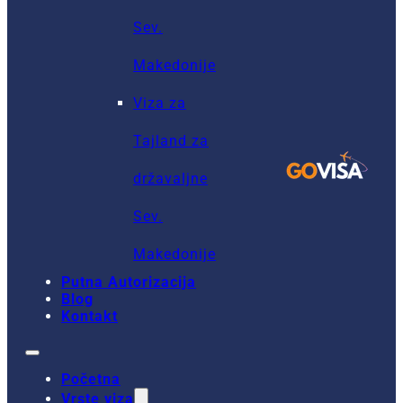
Sev.
Makedonije
Viza za
Tajland za
državaljne
Sev.
Makedonije
Putna Autorizacija
Blog
Kontakt
Početna
Vrste viza