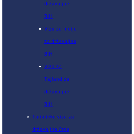
državaljne
BiH
Viza za Indiju
za državaljne
BiH
Viza za
Tajland za
državaljne
BiH
Turističke viza za
državaljne Crne