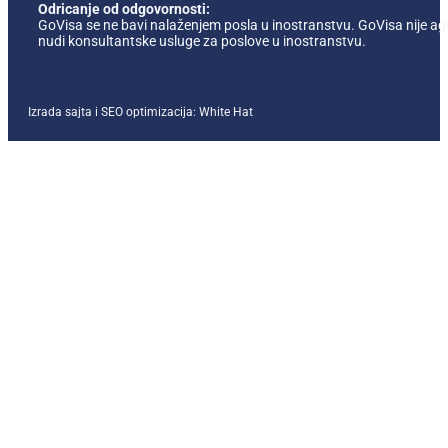
Odricanje od odgovornosti:
GoVisa se ne bavi nalaženjem posla u inostranstvu. GoVisa nije ag
nudi konsultantske usluge za poslove u inostranstvu.
Izrada sajta i SEO optimizacija:
White Hat