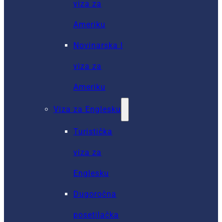
viza za
Ameriku
Novinarska I
viza za
Ameriku
Viza za Englesku
Turistička
viza za
Englesku
Dugoročna
posetilačka