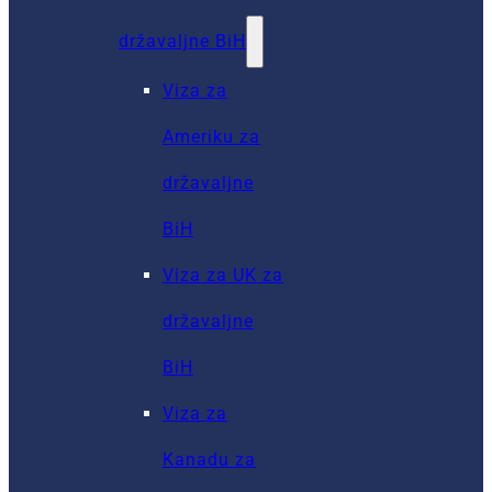
državaljne BiH
Viza za
Ameriku za
državaljne
BiH
Viza za UK za
državaljne
BiH
Viza za
Kanadu za