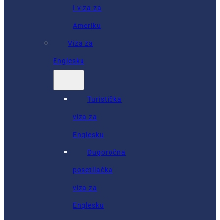
I viza za
Ameriku
Viza za
Englesku
Turistička
viza za
Englesku
Dugoročna
posetilačka
viza za
Englesku