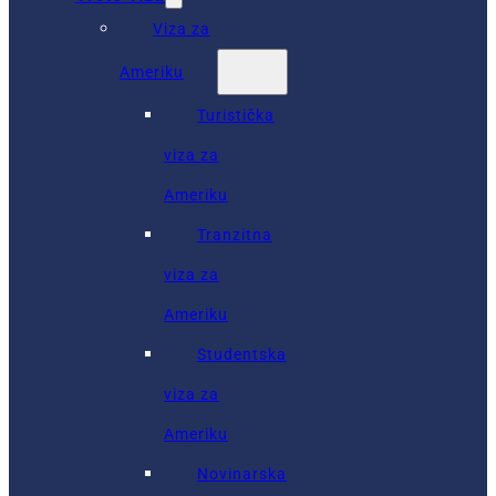
Viza za
Ameriku
Turistička
viza za
Ameriku
Tranzitna
viza za
Ameriku
Studentska
viza za
Ameriku
Novinarska