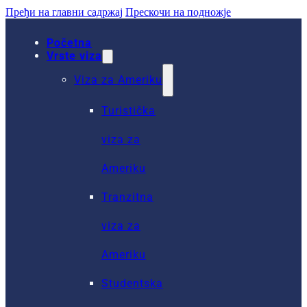
Пређи на главни садржај
Прескочи на подножје
Početna
Vrste viza
Viza za Ameriku
Turistička
viza za
Ameriku
Tranzitna
viza za
Ameriku
Studentska