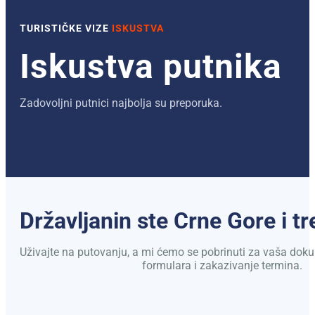
TURISTIČKE VIZE
ISKUSTVA
Iskustva putnika
Zadovoljni putnici najbolja su preporuka.
Državljanin ste Crne Gore i t
Uživajte na putovanju, a mi ćemo se pobrinuti za vaša do
formulara i zakazivanje termina.