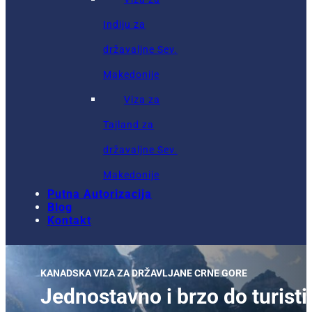
Indiju za
državaljne Sev.
Makedonije
Viza za
Tajland za
državaljne Sev.
Makedonije
Putna Autorizacija
Blog
Kontakt
KANADSKA VIZA ZA DRŽAVLJANE CRNE GORE
Jednostavno i brzo do turist