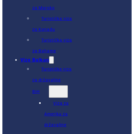
za Maroko
Turistička viza
za Kanadu
Turistička viza
za Bahame
Vize Balkan
Turističke viza
za državaljne
BiH
Viza za
Ameriku za
državaljne