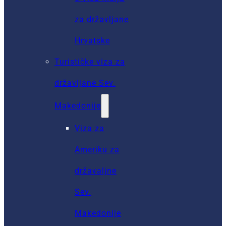
za državljane
Hrvatske
Turističke viza za
državljane Sev.
Makedonije
Viza za
Ameriku za
državaljne
Sev.
Makedonije